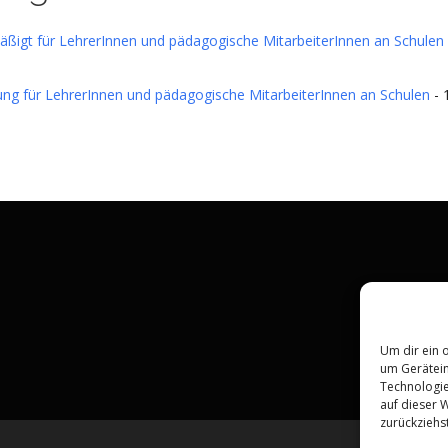
gt für LehrerInnen und pädagogische MitarbeiterInnen an Schulen
ung für LehrerInnen und pädagogische MitarbeiterInnen an Schulen
- 
Um dir ein 
um Gerätein
Technologie
auf dieser 
zurückziehs