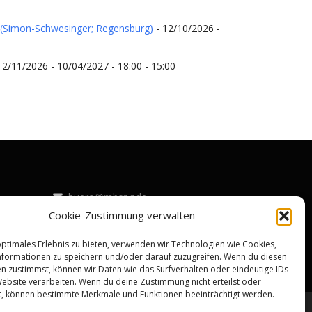
 (Simon-Schwesinger; Regensburg)
- 12/10/2026 -
12/11/2026 - 10/04/2027 - 18:00 - 15:00
buero@mbsr-r.de
Cookie-Zustimmung verwalten
Datenschutz |
Impressum |
CookieNotice |
Bildquellen-Nachweis
optimales Erlebnis zu bieten, verwenden wir Technologien wie Cookies,
formationen zu speichern und/oder darauf zuzugreifen. Wenn du diesen
n zustimmst, können wir Daten wie das Surfverhalten oder eindeutige IDs
Website verarbeiten. Wenn du deine Zustimmung nicht erteilst oder
t, können bestimmte Merkmale und Funktionen beeinträchtigt werden.