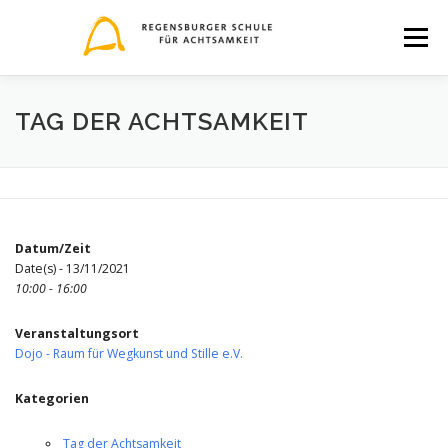
Zum
Inhalt
Menü
springen
THEMEN
VERANSTALTUNGEN
TEAM
TAG DER ACHTSAMKEIT
BLOG
KONTAKT
BILDERQUELLEN-NACHWEIS
Datum/Zeit
Date(s) - 13/11/2021
10:00 - 16:00
Veranstaltungsort
Dojo - Raum für Wegkunst und Stille e.V.
Kategorien
Tag der Achtsamkeit