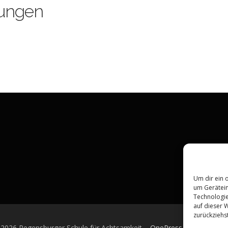
ungen
Um dir ein 
um Gerätein
Technologie
auf dieser 
zurückziehs
 2026 Regensburger Schule für Achtsamkeit
–
OnePress
Theme von 