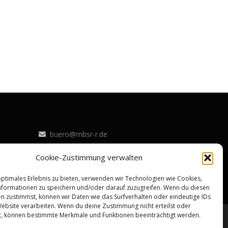
buero@mbsr-r.de
Datenschutz |
Impressum |
Cookie-Zustimmung verwalten
CookieNotice |
Bildquellen-Nachweis
optimales Erlebnis zu bieten, verwenden wir Technologien wie Cookies,
formationen zu speichern und/oder darauf zuzugreifen. Wenn du diesen
n zustimmst, können wir Daten wie das Surfverhalten oder eindeutige IDs
Website verarbeiten. Wenn du deine Zustimmung nicht erteilst oder
t, können bestimmte Merkmale und Funktionen beeinträchtigt werden.
FameThemes