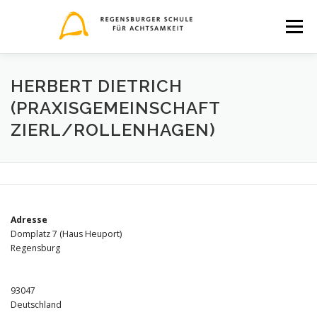
Zum
Inhalt
Menü
springen
THEMEN
VERANSTALTUNGEN
TEAM
HERBERT DIETRICH
(PRAXISGEMEINSCHAFT
ZIERL/ROLLENHAGEN)
BLOG
KONTAKT
BILDERQUELLEN-NACHWEIS
Adresse
Domplatz 7 (Haus Heuport)
Regensburg
93047
Deutschland